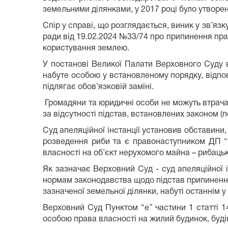
земельними ділянками, у 2017 році було утворен
Спір у справі, що розглядається, виник у зв’я
ради від 19.02.2024 №33/74 про припинення пр
користування землею.
У постанові Великої Палати Верховного Суду 
набуте особою у встановленому порядку, відпов
підлягає обов’язковій заміні.
Громадяни та юридичні особи не можуть втрач
за відсутності підстав, встановлених законом (
Суд апеляційної інстанції установив обставини
розведення риби та є правонаступником ДП “Р
власності на об’єкт нерухомого майна – рибаць
Як зазначає Верховний Суд - суд апеляційної 
нормам законодавства щодо підстав припинення
зазначеної земельної ділянки, набуті останнім
Верховний Суд Пунктом “е” частини 1 статті 
особою права власності на жилий будинок, будів