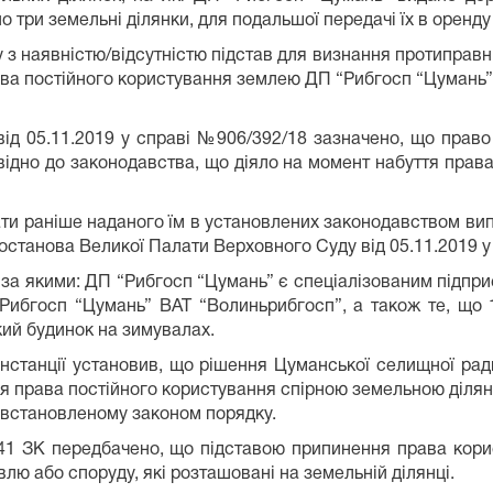
о три земельні ділянки, для подальшої передачі їх в оренду
зку з наявністю/відсутністю підстав для визнання протипра
ава постійного користування землею ДП “Рибгосп “Цумань”
від 05.11.2019 у справі №906/392/18 зазначено, що право
ідно до законодавства, що діяло на момент набуття права
ати раніше наданого їм в установлених законодавством ви
постанова Великої Палати Верховного Суду від 05.11.2019 у
, за якими: ДП “Рибгосп “Цумань” є спеціалізованим підп
ибгосп “Цумань” ВАТ “Волиньрибгосп”, а також те, що 
кий будинок на зимувалах.
інстанції установив, що рішення Цуманської селищної ра
 права постійного користування спірною земельною ділян
 у встановленому законом порядку.
141 ЗК передбачено, що підставою припинення права кор
лю або споруду, які розташовані на земельній ділянці.