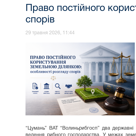
Право постійного корис
спорів
29 травня 2026, 11:44
“Цумань” ВАТ “Волиньрибгосп” два державні а
ведення рибного господарства. У межах земе