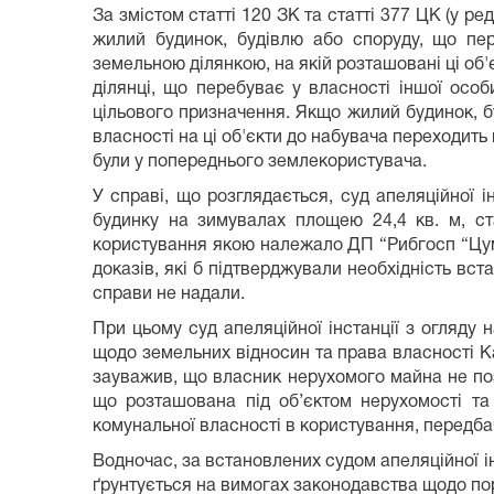
За змістом статті 120 ЗК та статті 377 ЦК (у р
жилий будинок, будівлю або споруду, що пер
земельною ділянкою, на якій розташовані ці об'
ділянці, що перебуває у власності іншої особи
цільового призначення. Якщо жилий будинок, бу
власності на ці об'єкти до набувача переходить
були у попереднього землекористувача.
У справі, що розглядається, суд апеляційної 
будинку на зимувалах площею 24,4 кв. м, ст
користування якою належало ДП “Рибгосп “Цум
доказів, які б підтверджували необхідність вс
справи не надали.
При цьому суд апеляційної інстанції з огляду 
щодо земельних відносин та права власності Ка
зауважив, що власник нерухомого майна не по
що розташована під об’єктом нерухомості та
комунальної власності в користування, передба
Водночас, за встановлених судом апеляційної ін
ґрунтується на вимогах законодавства щодо по