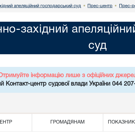
хідний апеляційний господарський суд
Прес-центр
Прес-р
•
•
чно-західний апеляційн
суд
Отримуйте інформацію лише з офіційних джере
й Контакт-центр судової влади України 044 207
ЕНТР
ГРОМАДЯНАМ
ПОКАЗНИК