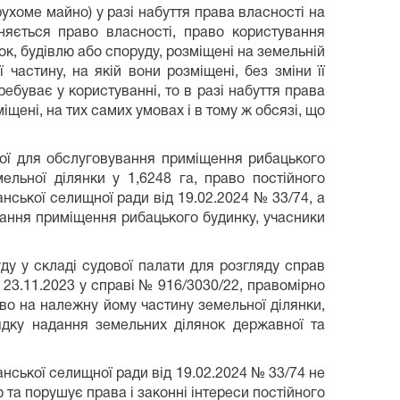
рухоме майно) у разі набуття права власності на
няється право власності, право користування
ок, будівлю або споруду, розміщені на земельній
 частину, на якій вони розміщені, без зміни її
ебуває у користуванні, то в разі набуття права
щені, на тих самих умовах і в тому ж обсязі, що
дної для обслуговування приміщення рибацького
льної ділянки у 1,6248 га, право постійного
ької селищної ради від 19.02.2024 № 33/74, а
ування приміщення рибацького будинку, учасники
уду у складі судової палати для розгляду справ
 23.11.2023 у справі № 916/3030/22, правомірно
о на належну йому частину земельної ділянки,
ядку надання земельних ділянок державної та
анської селищної ради від 19.02.2024 № 33/74 не
а порушує права і законні інтереси постійного