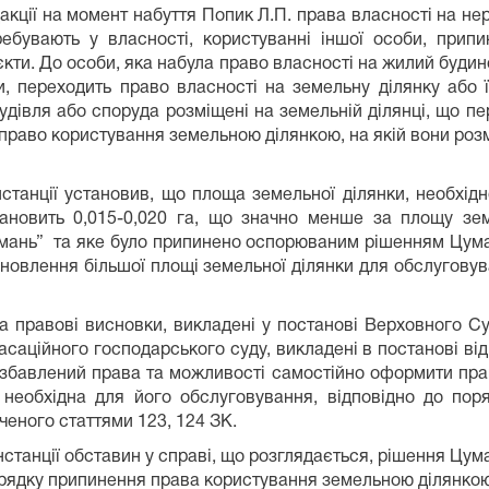
едакції на момент набуття Попик Л.П. права власності на не
ебувають у власності, користуванні іншої особи, припи
єкти. До особи, яка набула право власності на жилий будин
, переходить право власності на земельну ділянку або її
дівля або споруда розміщені на земельній ділянці, що пер
 право користування земельною ділянкою, на якій вони розмі
інстанції установив, що площа земельної ділянки, необхі
ановить 0,015-0,020 га, що значно менше за площу земе
ань” та яке було припинено оспорюваним рішенням Цуманс
тановлення більшої площі земельної ділянки для обслугов
на правові висновки, викладені у постанові Верховного С
саційного господарського суду, викладені в постанові від
збавлений права та можливості самостійно оформити прав
 необхідна для його обслуговування, відповідно до пор
ченого статтями 123, 124 ЗК.
станції обставин у справі, що розглядається, рішення Цум
рядку припинення права користування земельною ділянкою т