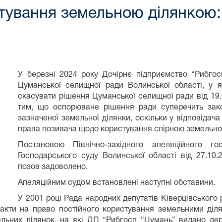
тування земельною ділянкою:
У березні 2024 року Дочірнє підприємство “Рибго
Цуманської селищної ради Волинської області, у
скасувати рішення Цуманської селищної ради від 19
тим, що оспорюване рішення ради суперечить зак
зазначеної земельної ділянки, оскільки у відповідача
права позивача щодо користування спірною земельно
Постановою Північно-західного апеляційного го
Господарського суду Волинської області від 27.10
позов задоволено.
Апеляційним судом встановлені наступні обставини.
У 2001 році Рада народних депутатів Ківерцівського
кти на право постійного користування земельними діля
льних ділянок, на які ДП “Рибгосп “Цумань” видано дер