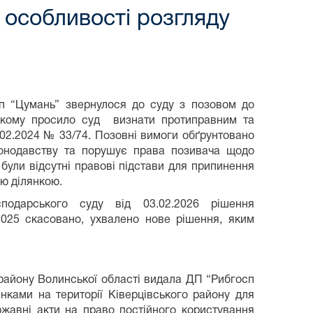
 особливості розгляду
сп “Цумань” звернулося до суду з позовом до
 якому просило суд визнати протиправним та
.02.2024 № 33/74. Позовні вимоги обґрунтовано
онодавству та порушує права позивача щодо
 були відсутні правові підстави для припинення
ю ділянкою.
сподарського суду від 03.02.2026 рішення
.2025 скасовано, ухвалено нове рішення, яким
 району Волинської області видала ДП “Рибгосп
нками на території Ківерцівського району для
жавні акти на право постійного користування