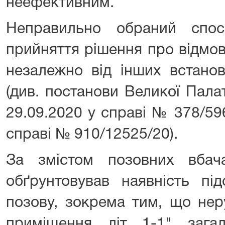
неефективним.
Неправильно обраний спос
прийняття рішення про відмов
незалежно від інших встано
(див. постанови Великої Пала
29.09.2020 у справі № 378/596
справі № 910/12525/20).
За змістом позовних вбач
обґрунтовував наявність пі
позову, зокрема тим, що нер
приміщення, літ. 1-1", заг