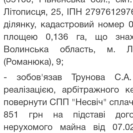
(35100, Рівненська обл., смт
Літописця, 25, ІПН 279761297
ділянку, кадастровий номер 
площею 0,136 га, що знах
Волинська область, м. Л
(Романюка), 9;
- зобов'язав Трунова С.А
реалізацією, арбітражного к
повернути СПП "Несвіч" сплач
851 грн на підставі дого
нерухомого майна від 07.02