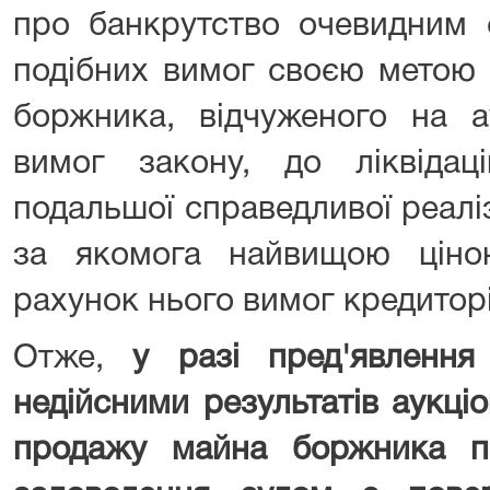
про банкрутство очевидним 
подібних вимог своєю метою
боржника, відчуженого на а
вимог закону, до ліквіда
подальшої справедливої реаліз
за якомога найвищою ціно
рахунок нього вимог кредиторі
Отже,
у разі пред'явленн
недійсними результатів аукціо
продажу майна боржника п