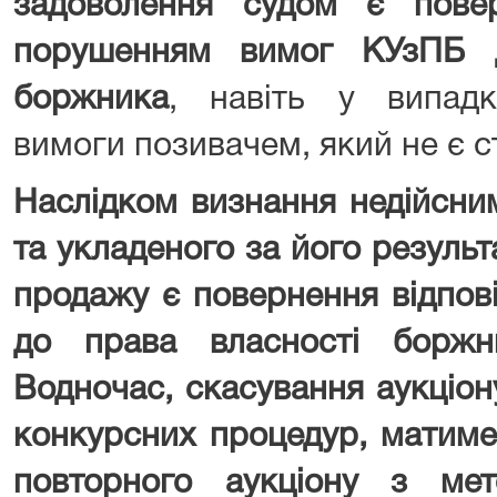
задоволення судом є пове
порушенням вимог КУзПБ д
боржника
, навіть у випадк
вимоги позивачем, який не є 
Наслідком визнання недійсним
та укладеного за його результ
продажу є повернення відпові
до права власності боржн
Водночас, скасування аукціон
конкурсних процедур, матиме
повторного аукціону з мето