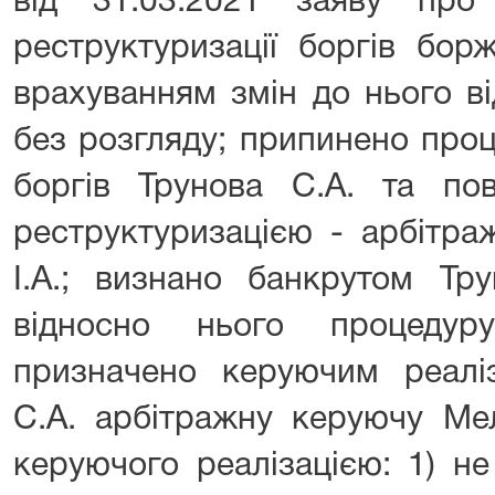
від 31.03.2021 заяву про
реструктуризації боргів бор
врахуванням змін до нього в
без розгляду; припинено проц
боргів Трунова С.А. та по
реструктуризацією - арбітра
І.А.; визнано банкрутом Тр
відносно нього процедур
призначено керуючим реалі
С.А. арбітражну керуючу Мел
керуючого реалізацією: 1) не