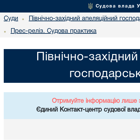
Судова влада 
Суди
Північно-західний апеляційний госпо
•
Прес-реліз. Судова практика
•
Північно-західний
господарськ
Отримуйте інформацію лише 
Єдиний Контакт-центр судової влад