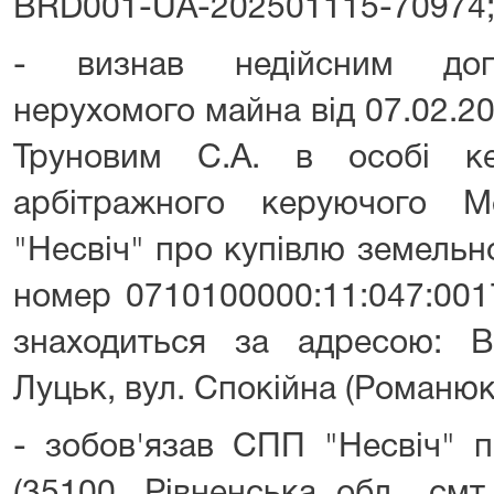
BRD001-UA-202501115-70974
- визнав недійсним дого
нерухомого майна від 07.02.2
Труновим С.А. в особі ке
арбітражного керуючого 
"Несвіч" про купівлю земельн
номер 0710100000:11:047:001
знаходиться за адресою: В
Луцьк, вул. Спокійна (Романюка
- зобов'язав СПП "Несвіч" п