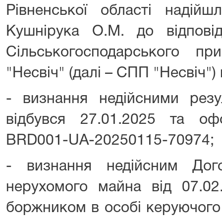
Рівненської області надійш
Кушнірука О.М. до відповід
Сільськогосподарського при
"Несвіч" (далі – СПП "Несвіч") 
- визнання недійсними резул
відбувся 27.01.2025 та о
ВRD001-UА-20250115-70974;
- визнання недійсним Дого
нерухомого майна від 07.02
боржником в особі керуючого