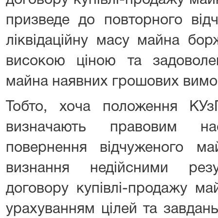
договору купівлі-продажу ма
призведе до повторного від
ліквідаційну масу майна бо
високою ціною та задоволе
майна наявних грошових вимо
Тобто, хоча положення КУ
визначають правовим нас
повернення відчуженого м
визнання недійсними резу
договору купівлі-продажу ма
урахуванням цілей та завдан