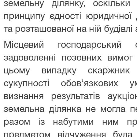
земельну ділянку, оскільки
принципу єдності юридичної 
та розташованої на ній будівлі
Місцевий господарський 
задоволенні позовних вимог
цьому випадку скаржник 
сукупності обов’язкових 
визнання результатів аукціо
земельна ділянка не могла п
разом із набутими ним пр
предметом відчуження була 