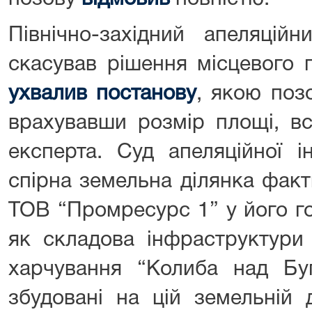
Північно-західний апеляцій
скасував рішення місцевого 
ухвалив постанову
, якою поз
врахувавши розмір площі, в
експерта. Суд апеляційної і
спірна земельна ділянка фак
ТОВ “Промресурс 1” у його го
як складова інфраструктури
харчування “Колиба над Бу
збудовані на цій земельній д