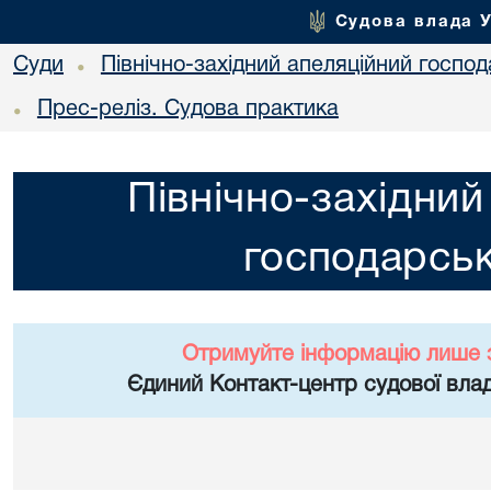
Судова влада 
Суди
Північно-західний апеляційний госпо
•
Прес-реліз. Судова практика
•
Північно-західний
господарськ
Отримуйте інформацію лише 
Єдиний Контакт-центр судової влад