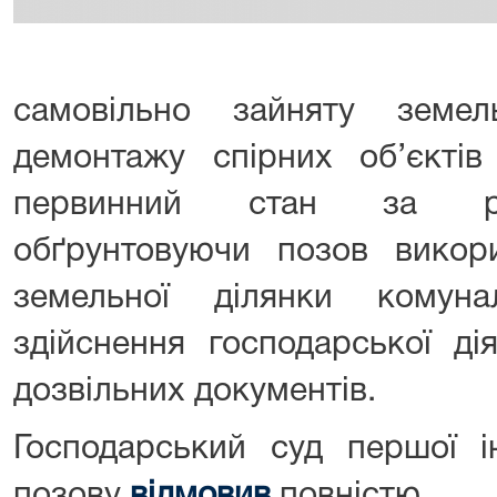
самовільно зайняту земе
демонтажу спірних об’єктів
первинний стан за рах
обґрунтовуючи позов викори
земельної ділянки комуна
здійснення господарської ді
дозвільних документів.
Господарський суд першої ін
позову
відмовив
повністю.