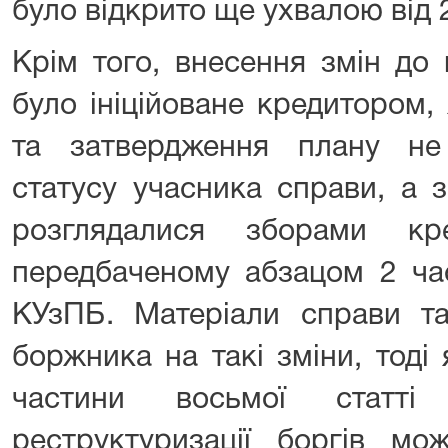
було відкрито ще ухвалою від 
Крім того, внесення змін до 
було ініційоване кредитором,
та затвердження плану не
статусу учасника справи, а 
розглядалися зборами кр
передбаченому абзацом 2 час
КУзПБ. Матеріали справи та
боржника на такі зміни, тоді
частини восьмої статт
реструктуризації боргів мо