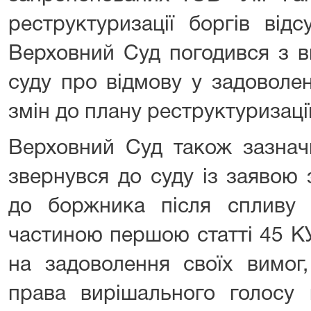
реструктуризації боргів від
Верховний Суд погодився з в
суду про відмову у задоволе
змін до плану реструктуризаці
Верховний Суд також зазнач
звернувся до суду із заявою
до боржника після спливу с
частиною першою статті 45 К
на задоволення своїх вимог
права вирішального голосу 