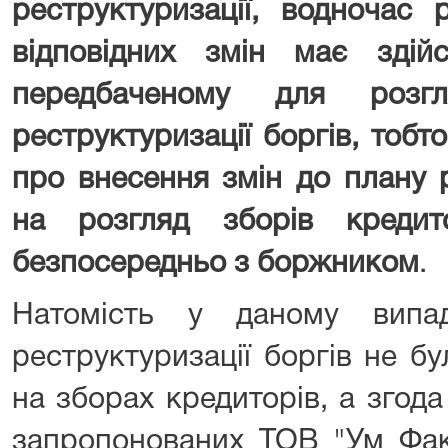
реструктуризації, водночас 
відповідних змін має здій
передбаченому для розг
реструктуризації боргів, тоб
про внесення змін до плану р
на розгляд зборів кредит
безпосередньо з боржником
.
Натомість у даному випа
реструктуризації боргів не б
на зборах кредиторів, а згод
запропонованих ТОВ "Ум Фак