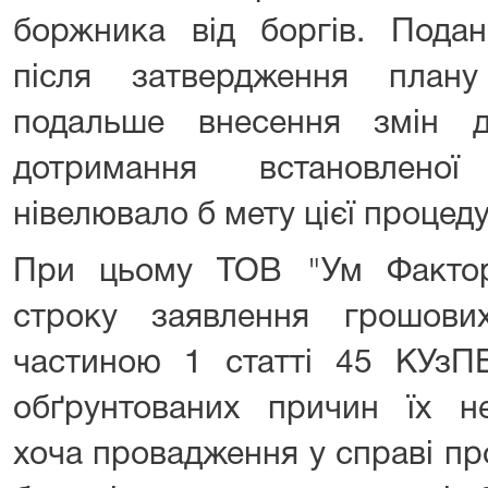
боржника від боргів. Пода
після затвердження плану
подальше внесення змін 
дотримання встановлено
нівелювало б мету цієї процед
При цьому ТОВ "Ум Фактор
строку заявлення грошови
частиною 1 статті 45 КУзП
обґрунтованих причин їх не
хоча провадження у справі п