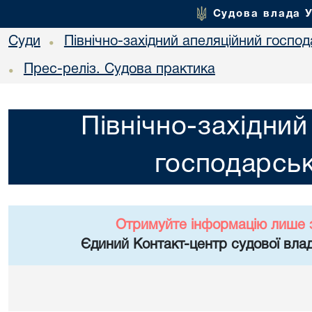
Судова влада 
Суди
Північно-західний апеляційний госпо
•
Прес-реліз. Судова практика
•
Північно-західний
господарськ
Отримуйте інформацію лише 
Єдиний Контакт-центр судової влад