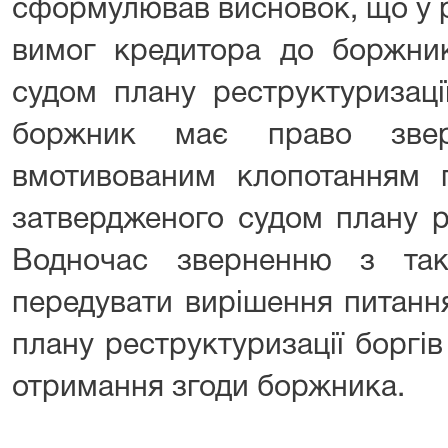
сформулював висновок, що у 
вимог кредитора до боржник
судом плану реструктуризаці
боржник має право зве
вмотивованим клопотанням 
затвердженого судом плану ре
Водночас зверненню з та
передувати вирішення питанн
плану реструктуризації боргі
отримання згоди боржника.