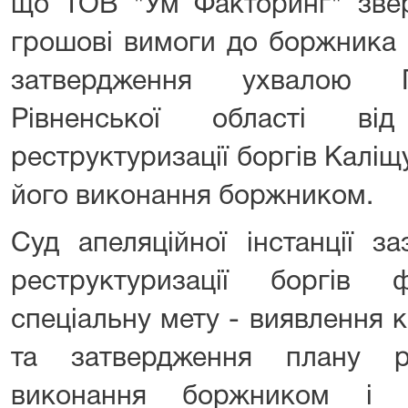
що ТОВ "Ум Факторинг" звер
грошові вимоги до боржника 3
затвердження ухвалою Г
Рівненської області ві
реструктуризації боргів Каліщу
його виконання боржником.
Суд апеляційної інстанції з
реструктуризації боргів
спеціальну мету - виявлення 
та затвердження плану ре
виконання боржником і п