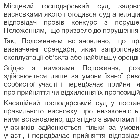
Місцевий господарський суд, задов
висновками якого погодився суд апеляційн
відповідач провів конкурс з поруше
Положенням, що призвело до порушення 
Так, Положенням встановлено, що пр
визначенні орендаря, який запропону
експлуатації об'єкта або найбільшу орендн
Згідно з вимогами Положення, розк
здійснюється лише за умови їхньої реєс
особистої участі і передбачає прийнятт
про прийняття чи відхилення їх пропозицій
Касаційний господарський суд у поста
правильного висновку про незаконність 
ними встановлено, що згідно з вимогами 
учасників здійснюється тільки за умови 
участі, і передбачає прийняття відповід