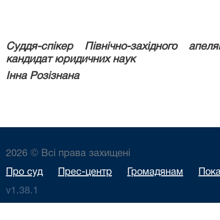
Суддя-спікер Північно-західного апел
кандидат юридичних наук
Інна Розізнана
2026 © Всі права захищені
Про суд
Прес-центр
Громадянам
Пока
v1.38.1