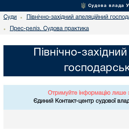
Судова влада 
Суди
Північно-західний апеляційний госпо
•
Прес-реліз. Судова практика
•
Північно-західний
господарськ
Отримуйте інформацію лише 
Єдиний Контакт-центр судової влад