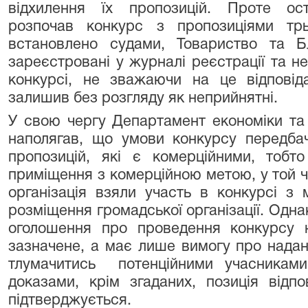
відхилення їх пропозицій. Проте ос
розпочав конкурс з пропозиціями трь
встановлено судами, Товариство та Бл
зареєстровані у журналі реєстрації та н
конкурсі, не зважаючи на це відповіда
залишив без розгляду як неприйнятні.
У свою чергу Департамент економіки та 
наполягав, що умови конкурсу передба
пропозицій, які є комерційними, тобт
приміщення з комерційною метою, у той ч
організація взяли участь в конкурсі 
розміщення громадської організації. Одна
оголошення про проведення конкурсу н
зазначене, а має лише вимогу про надан
тлумачитись потенційними учасниками
доказами, крім згаданих, позиція відп
підтверджується.