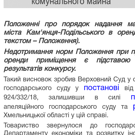
Положенні про порядок надання ма
міста Кам'янця-Подільського в орен
текстом – Положення).
Недотримання норм Положення при пр
оренди приміщення є підставою 
результатів конкурсу.
Такий висновок зробив Верховний Суд у ск
постанові
господарського суду у
ві
п
924/332/18, залишивши в силі
апеляційного господарського суду та
Хмельницької області у цій справі.
Товариство звернулося до господа
Департаменту економіки та розвитку ін