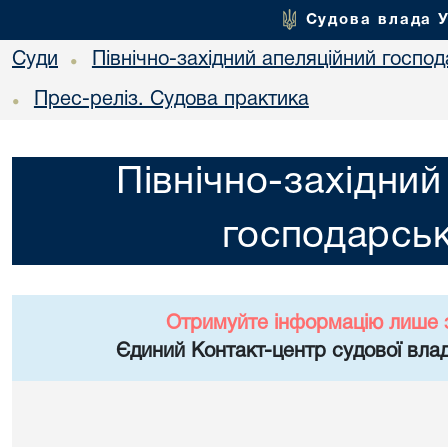
Судова влада 
Суди
Північно-західний апеляційний госпо
•
Прес-реліз. Судова практика
•
Північно-західний
господарськ
Отримуйте інформацію лише 
Єдиний Контакт-центр судової влад