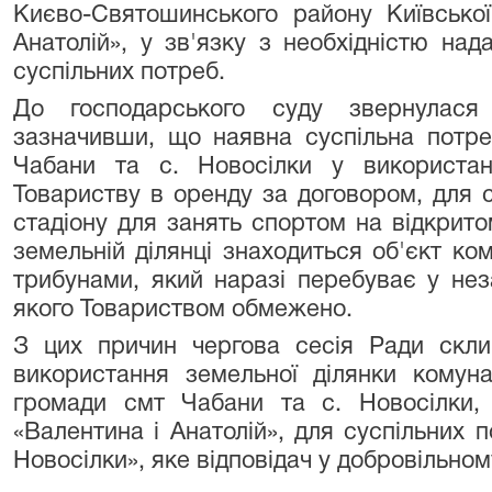
Києво-Святошинського району Київсько
Анатолій», у зв'язку з необхідністю над
суспільних потреб.
До господарського суду звернулася
зазначивши, що наявна суспільна потре
Чабани та с. Новосілки у використанн
Товариству в оренду за договором, для 
стадіону для занять спортом на відкритом
земельній ділянці знаходиться об'єкт ко
трибунами, який наразі перебуває у нез
якого Товариством обмежено.
З цих причин чергова сесія Ради скл
використання земельної ділянки комунал
громади смт Чабани та с. Новосілки,
«Валентина і Анатолій», для суспільних п
Новосілки», яке відповідач у добровільно