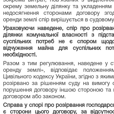
зокрема витрат, пов'язаних з виділення
окрему земельну ділянку та укладенням 
недосягнення сторонами договору зго
оренди землі спір вирішується в судовому
Ураховуючи наведене, спір про розірва
ділянки комунальної власності з підста
суспільних потреб не є спором щодо
відчуження майна для суспільних пот
необхідності.
Разом з тим регулювання, наведене у ст
оренду землі», відповідає положення
Цивільного кодексу України, згідно з яки
розірвано за рішенням суду на вимогу од
порушення договору іншою стороною та в
договором або законом.
Справа у спорі про розірвання господарс
є сторони цього договору, за відсутно