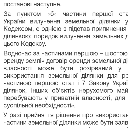
постанові наступне.
За пунктом «б»
частини першої ст
України вилучення земельної ділянки 
Кодексом, є однією з підстав припиненн
ділянкою; порядок вилучення земельних 
цього Кодексу.
Водночас за частинами першою – шостою с
оренду землі» договір оренди земельної д
власності може бути розірваний у 
використання земельної ділянки для ро
частиною першою статті 7 Закону Укра
ділянок, інших об'єктів нерухомого ма
перебувають у приватній власності, для 
суспільної необхідності».
У разі прийняття рішення про використа
частини земельної ділянки може бути заяв