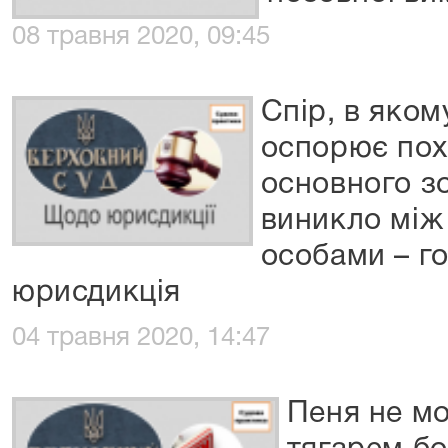
08 травня 2020, 09:45
Спір, в яком
оспорює похі
основного з
виникло між
особами – г
юрисдикція
04 травня 2020, 14:47
Пеня не м