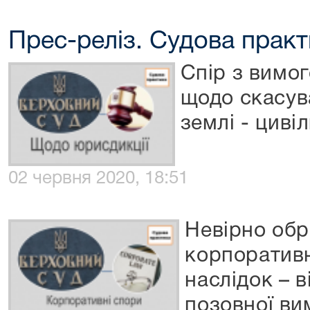
Прес-реліз. Судова прак
Спір з вимог
щодо скасув
землі - циві
02 червня 2020, 18:51
Невірно обр
корпоративн
наслідок – 
позовної ви