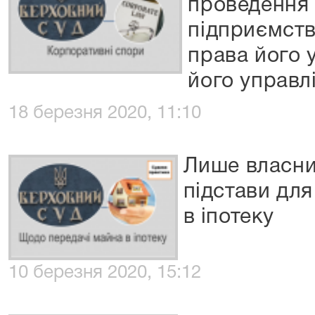
проведення 
підприємств
права його 
його управл
18 березня 2020, 11:10
Лише власни
підстави для
в іпотеку
10 березня 2020, 15:12