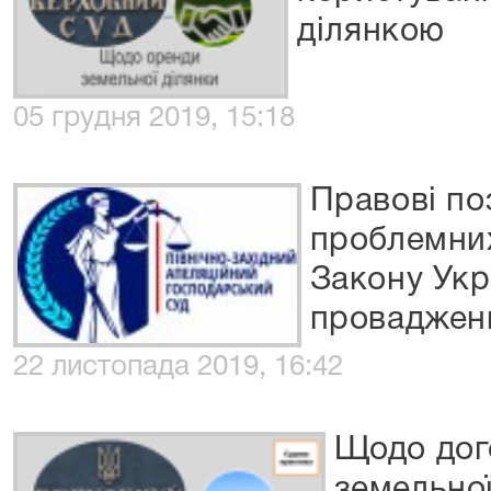
ділянкою
05 грудня 2019, 15:18
Правові по
проблемних
Закону Укр
проваджен
22 листопада 2019, 16:42
Щодо дог
земельної