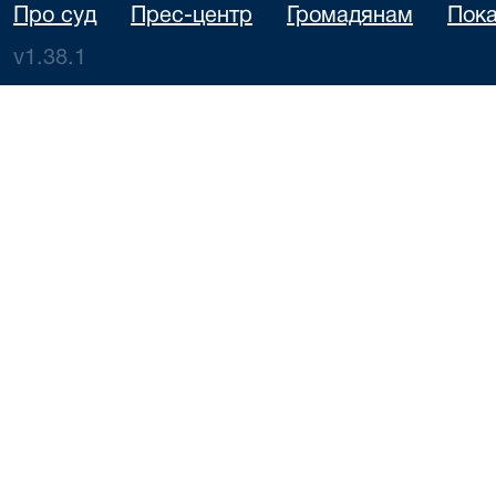
Про суд
Прес-центр
Громадянам
Пока
v1.38.1