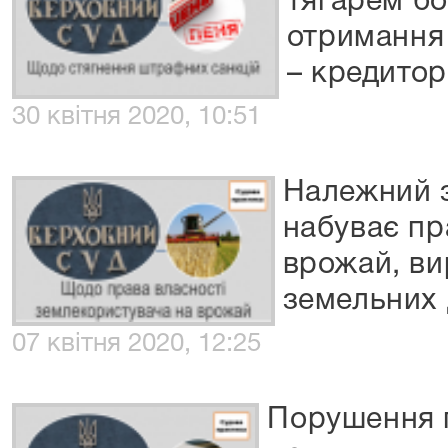
тягарем б
отримання
– кредитор
30 квітня 2020, 10:51
Належний 
набуває пр
врожай, ви
земельних 
07 квітня 2020, 12:25
Порушення 