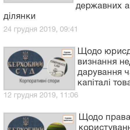
державних ак
ділянки
24 грудня 2019, 09:41
Щодо юрисди
визнання не
дарування ч
капіталі то
12 грудня 2019, 11:06
Щодо права
користуван