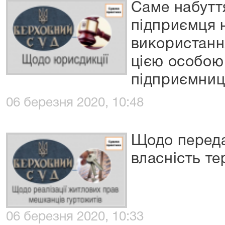
Саме набутт
підприємця 
використанн
цією особою
підприємниць
06 березня 2020, 10:48
Щодо переда
власність т
06 березня 2020, 10:33