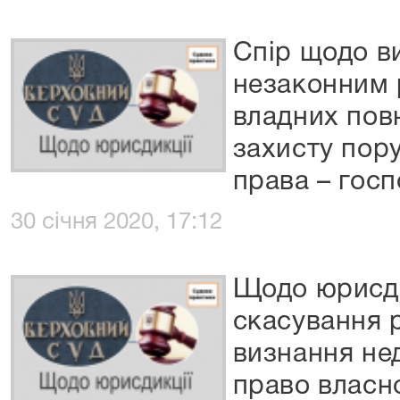
Спір щодо в
незаконним 
владних пов
захисту пор
права – гос
30 січня 2020, 17:12
Щодо юрисди
скасування 
визнання не
право власно