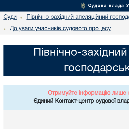
Судова влада 
Суди
Північно-західний апеляційний госпо
•
До уваги учасників судового процесу
•
Північно-західний
господарськ
Отримуйте інформацію лише 
Єдиний Контакт-центр судової влад