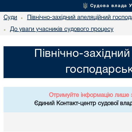
Судова влада 
Суди
Північно-західний апеляційний госпо
•
До уваги учасників судового процесу
•
Північно-західний
господарськ
Отримуйте інформацію лише 
Єдиний Контакт-центр судової влад