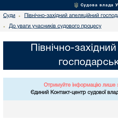
Судова влада 
Суди
Північно-західний апеляційний госпо
•
До уваги учасників судового процесу
•
Північно-західний
господарськ
Отримуйте інформацію лише 
Єдиний Контакт-центр судової влад