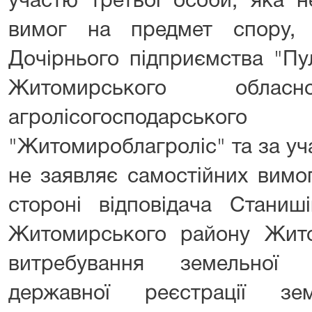
участю третьої особи, яка н
вимог на предмет спору, 
Дочірнього підприємства "Пу
Житомирського обласн
агролісогосподарськ
"Житомироблагроліс" та за уч
не заявляє самостійних вимо
стороні відповідача Станиші
Житомирського району Жито
витребування земельної 
державної реєстрації зе