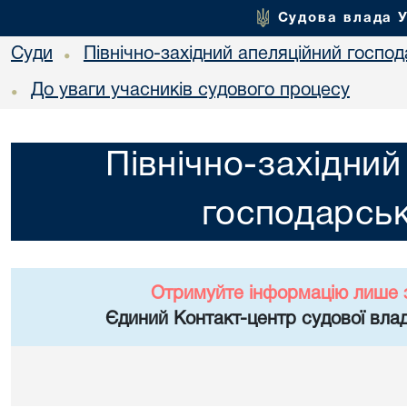
Судова влада 
Суди
Північно-західний апеляційний госпо
•
До уваги учасників судового процесу
•
Північно-західний
господарськ
Отримуйте інформацію лише 
Єдиний Контакт-центр судової влад