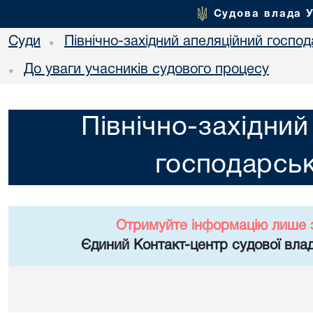
Судова влада 
Суди
Північно-західний апеляційний госпо
•
До уваги учасників судового процесу
•
Північно-західний
господарськ
Отримуйте інформацію лише 
Єдиний Контакт-центр судової влад