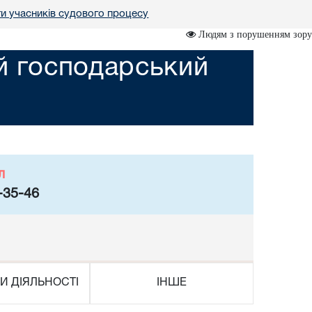
ги учасників судового процесу
Людям з порушенням зору
ий господарський
л
-35-46
И ДІЯЛЬНОСТІ
ІНШЕ