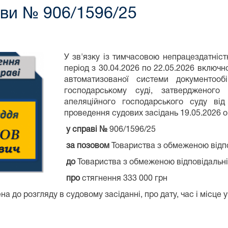
ави № 906/1596/25
У зв'язку із тимчасовою непрацездатністю
період з 30.04.2026 по 22.05.2026 включн
автоматизованої системи документообі
господарському суді, затвердженого 
апеляційного господарського суду від
проведення судових засідань 19.05.2026 о 
у справі №
906/1596/25
за позовом
Товариства з обмеженою відп
до
Товариства з обмеженою відповідальні
про
стягнення 333 000 грн
а до розгляду в судовому засіданні, про дату, час і місце