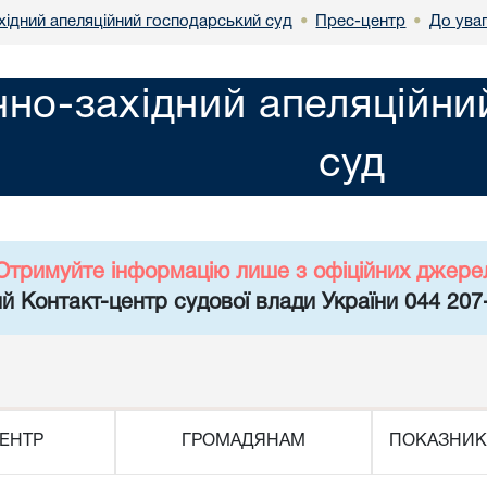
хідний апеляційний господарський суд
Прес-центр
До ува
•
•
чно-західний апеляційн
суд
Отримуйте інформацію лише з офіційних джере
й Контакт-центр судової влади України 044 207
ЕНТР
ГРОМАДЯНАМ
ПОКАЗНИК