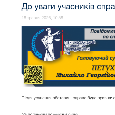
До уваги учасників спр
18 травня 2026, 10:58
Після усунення обставин, справа буде призначен
За поданням помічника судді