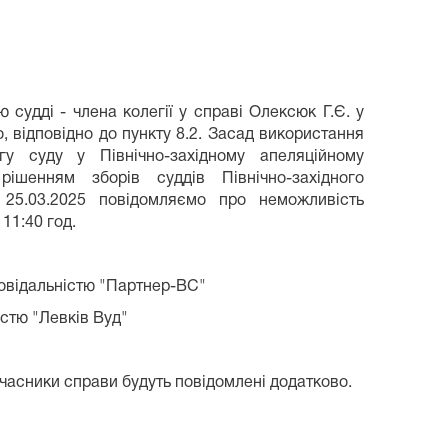
 судді - члена колегії у справі Олексюк Г.Є. у
о, відповідно до пункту 8.2. Засад використання
гу суду у Північно-західному апеляційному
рішенням зборів суддів Північно-західного
 25.03.2025 повідомляємо про неможливість
11:40 год.
овідальністю "Партнер-ВС"
стю "Левків Вуд"
 учасники справи будуть повідомлені додатково.