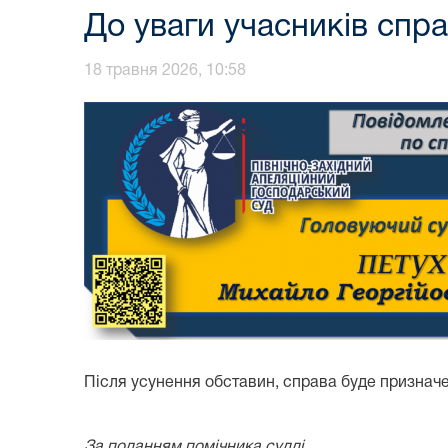
До уваги учасників спр
18 травня 2026, 10:58
Після усунення обставин, справа буде призначен
За поданням помічника судді