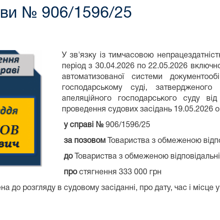
ави № 906/1596/25
У зв'язку із тимчасовою непрацездатністю
період з 30.04.2026 по 22.05.2026 включн
автоматизованої системи документообі
господарському суді, затвердженого 
апеляційного господарського суду від
проведення судових засідань 19.05.2026 о 
у справі №
906/1596/25
за позовом
Товариства з обмеженою відп
до
Товариства з обмеженою відповідальні
про
стягнення 333 000 грн
а до розгляду в судовому засіданні, про дату, час і місце