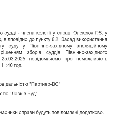
 судді - члена колегії у справі Олексюк Г.Є. у
о, відповідно до пункту 8.2. Засад використання
гу суду у Північно-західному апеляційному
рішенням зборів суддів Північно-західного
 25.03.2025 повідомляємо про неможливість
11:40 год.
овідальністю "Партнер-ВС"
стю "Левків Вуд"
 учасники справи будуть повідомлені додатково.