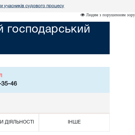
ги учасників судового процесу
Людям з порушенням зору
ий господарський
л
-35-46
И ДІЯЛЬНОСТІ
ІНШЕ