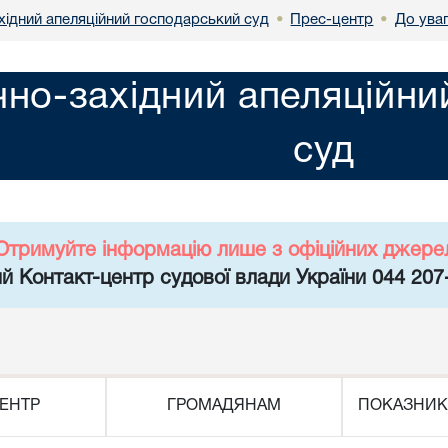
хідний апеляційний господарський суд
Прес-центр
До ува
•
•
чно-західний апеляційн
суд
Отримуйте інформацію лише з офіційних джере
й Контакт-центр судової влади України 044 207
ЕНТР
ГРОМАДЯНАМ
ПОКАЗНИК