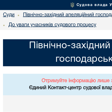
Судова влада 
Суди
Північно-західний апеляційний госпо
•
До уваги учасників судового процесу
•
Північно-західний
господарськ
Отримуйте інформацію лише 
Єдиний Контакт-центр судової влад