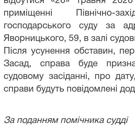
відбутися «26» травня 2026
приміщенні Північно-зах
господарського суду за ад
Яворницького, 59, в залі судов
Після усунення обставин, пе
Засад, справа буде призн
судовому засіданні, про дату
справи будуть повідомлені дод
За поданням помічника судді