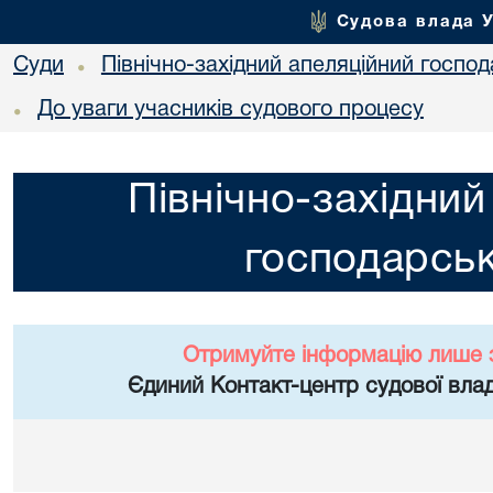
Судова влада 
Суди
Північно-західний апеляційний госпо
•
До уваги учасників судового процесу
•
Північно-західний
господарськ
Отримуйте інформацію лише 
Єдиний Контакт-центр судової влад