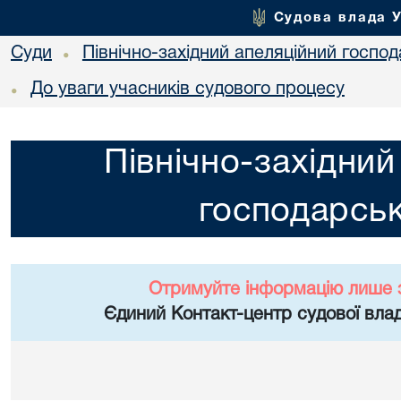
Судова влада 
Суди
Північно-західний апеляційний госпо
•
До уваги учасників судового процесу
•
Північно-західний
господарськ
Отримуйте інформацію лише 
Єдиний Контакт-центр судової влад