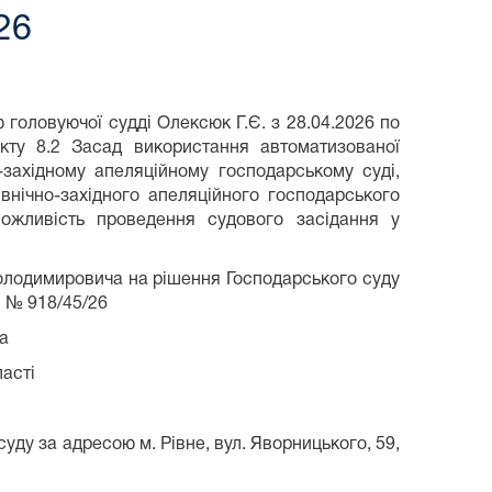
26
 головуючої судді Олексюк Г.Є. з 28.04.2026 по
нкту 8.2 Засад використання автоматизованої
-західному апеляційному господарському суді,
внічно-західного апеляційного господарського
ожливість проведення судового засідання у
олодимировича на рішення Господарського суду
і № 918/45/26
а
ласті
уду за адресою м. Рівне, вул. Яворницького, 59,