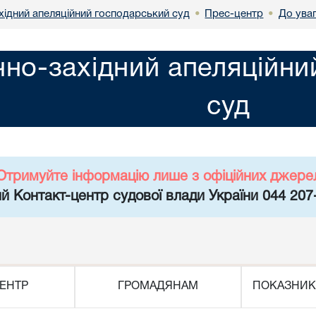
хідний апеляційний господарський суд
Прес-центр
До ува
•
•
чно-західний апеляційн
суд
Отримуйте інформацію лише з офіційних джере
й Контакт-центр судової влади України 044 207
ЕНТР
ГРОМАДЯНАМ
ПОКАЗНИК