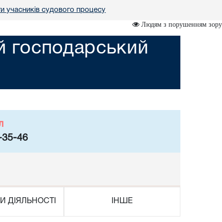
ги учасників судового процесу
Людям з порушенням зору
ий господарський
л
-35-46
И ДІЯЛЬНОСТІ
ІНШЕ