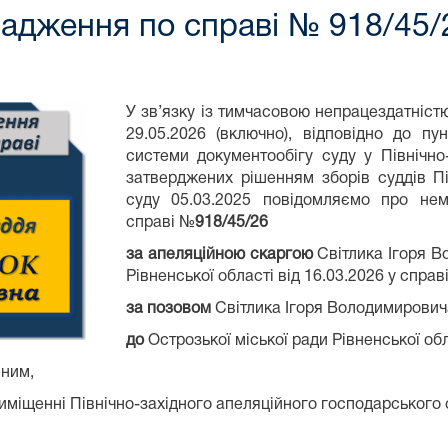
вадження по справі № 918/45/
У зв’язку із тимчасовою непрацездатністю
29.05.2026 (включно), відповідно до пу
системи документообігу суду у Північно
затверджених рішенням зборів суддів Пі
суду 05.03.2025 повідомляємо про нем
справі №
918/45/26
за апеляційною скаргою
Світлика Ігоря В
Рівненської області від 16.03.2026 у справ
за позовом
Світлика Ігоря Володимирович
до
Острозької міської ради Рівненської об
еним,
міщенні Північно-західного апеляційного господарського с