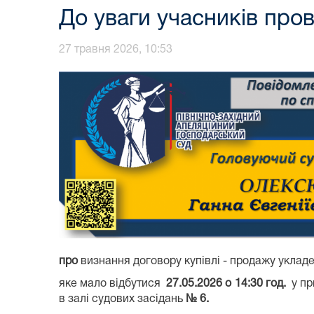
До уваги учасників про
27 травня 2026, 10:53
про
визнання договору купівлі - продажу уклад
яке мало відбутися
27.05.2026
о 1
4
:
30
год.
у при
в залі судових засідань
№ 6.