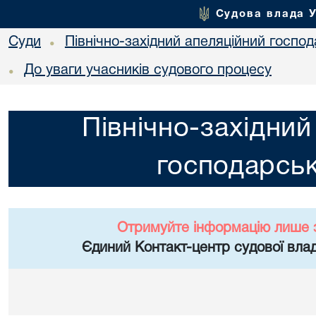
Судова влада 
Суди
Північно-західний апеляційний госпо
•
До уваги учасників судового процесу
•
Північно-західний
господарськ
Отримуйте інформацію лише 
Єдиний Контакт-центр судової влад