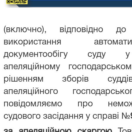
(включно), відповідно д
використання автомат
документообігу суду у 
апеляційному господарськом
рішенням зборів суддів 
апеляційного господарськ
повідомляємо про немож
судового засідання у справі №
за апеляційною скаргою
Тов