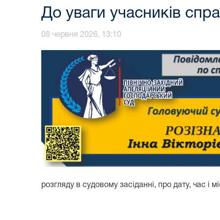
До уваги учасників спр
08 червня 2026, 13:10
розгляду в судовому засіданні, про дату, час і 