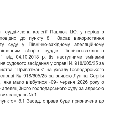
і судді-члена колегії Павлюк І.Ю. у період з
дповідно до пункту 8.1 Засад використання
гу суду у Північно-західному апеляційному
ішенням зборів суддів Північно-західного
 від 04.10.2018 р. (із наступними змінами)
я судового засідання у справі № 918/605/25 за
иства "ПриватБанк" на ухвалу Господарського
 у справі № 918/605/25 за заявою Луніна Сергія
 яке мало відбутися «09» червня 2026 року о
го апеляційного господарського суду за адресою
ових засідань № 1.
пунктом 8.1 Засад, справа буде призначена до