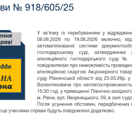
ави № 918/605/25
У зв’язку із перебуванням у відрядженн
08.06.2026 по 19.06.2026 включно, ві
автоматизованої системи документообі
господарському суді, затверджених р
апеляційного господарського суду № 1
повідомляємо про неможливість проведенн
апеляційною скаргою Акціонерного товар
суду Рівненської області від 25.03.26р.
Валентиновича про неплатоспроможність,
15:30 год. у приміщенні Північно-західно
м. Рівне, вул. Яворницького, 59, в залі суд
Після усунення обставин, передбачених 
місце учасники справи будуть повідомлені додатково.