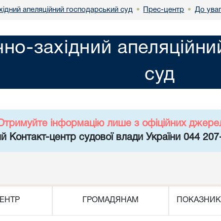
хідний апеляційний господарський суд
Прес-центр
До ува
•
•
чно-західний апеляційн
суд
Отримуйте інформацію лише з офіційних джере
й Контакт-центр судової влади України 044 207
ЕНТР
ГРОМАДЯНАМ
ПОКАЗНИК