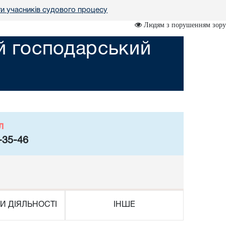
ги учасників судового процесу
Людям з порушенням зору
ий господарський
л
-35-46
И ДІЯЛЬНОСТІ
ІНШЕ