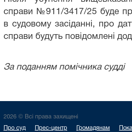
справи №911/3417/25 буде пр
в судовому засіданні, про дат
справи будуть повідомлені дод
За поданням помічника судді
2026 © Всі права захищені
Про суд
Прес-центр
Громадянам
Пока