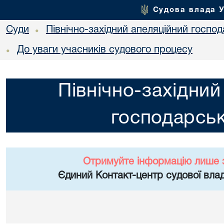
Судова влада 
Суди
Північно-західний апеляційний госпо
•
До уваги учасників судового процесу
•
Північно-західний
господарськ
Отримуйте інформацію лише 
Єдиний Контакт-центр судової влад