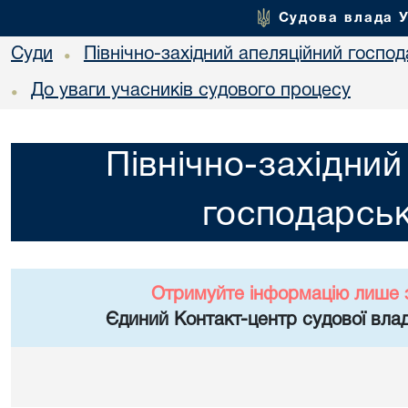
Судова влада 
Суди
Північно-західний апеляційний госпо
•
До уваги учасників судового процесу
•
Північно-західний
господарськ
Отримуйте інформацію лише 
Єдиний Контакт-центр судової влад