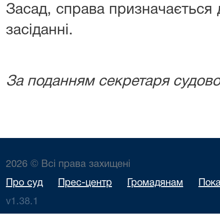
Засад, справа призначається 
засіданні.
За поданням секретаря судово
2026 © Всі права захищені
Про суд
Прес-центр
Громадянам
Пока
v1.38.1