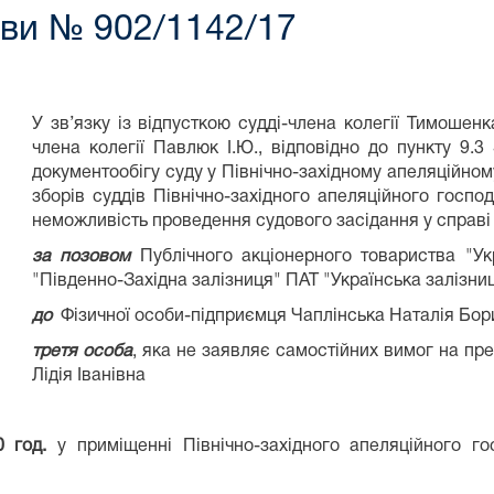
ави № 902/1142/17
У зв’язку із відпусткою судді-члена колегії Тимошен
члена колегії Павлюк І.Ю., відповідно до пункту 9.
документообігу суду у Північно-західному апеляційно
зборів суддів Північно-західного апеляційного госпо
неможливість проведення судового засідання у справ
за позовом
Публічного акціонерного товариства "Укр
"Південно-Західна залізниця" ПАТ "Українська залізни
до
Фізичної особи-підприємця Чаплінська Наталія Бор
третя особа
, яка не заявляє самостійних вимог на пре
Лідія Іванівна
 год.
у приміщенні Північно-західного апеляційного го