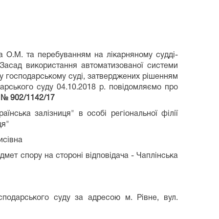
ка О.М. та перебуванням на лікарняному судді-
3 Засад використання автоматизованої системи
му господарському суді, затверджених рішенням
дарського суду 04.10.2018 р. повідомляємо про
і
№ 902/1142/17
аїнська залізниця" в особі регіональної філії
ця"
исівна
дмет спору на стороні відповідача - Чаплінська
сподарського суду за адресою м. Рівне, вул.