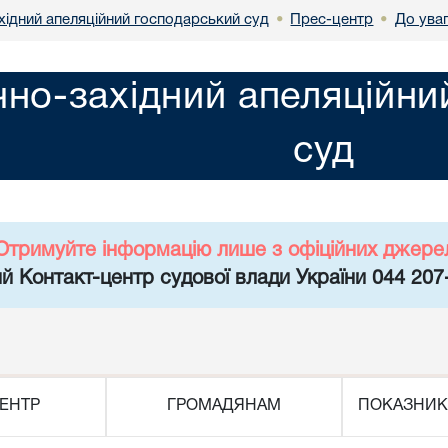
хідний апеляційний господарський суд
Прес-центр
До ува
•
•
чно-західний апеляційн
суд
Отримуйте інформацію лише з офіційних джере
й Контакт-центр судової влади України 044 207
ЕНТР
ГРОМАДЯНАМ
ПОКАЗНИК