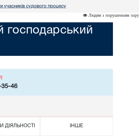
ги учасників судового процесу
Людям з порушенням зору
ий господарський
л
-35-46
И ДІЯЛЬНОСТІ
ІНШЕ