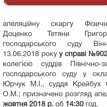
апеляційну скаргу Фізичн
Доценко Тетяни Григо
господарського суду Він
13.06.2018 року
у справі №902
колегією суддів Північно-з
господарського суду у скла
Юрчук М.І., суддя Крейбух 
О.М.; призначено розгляд апе
жовтня 2018 р.
об
14:30
год.