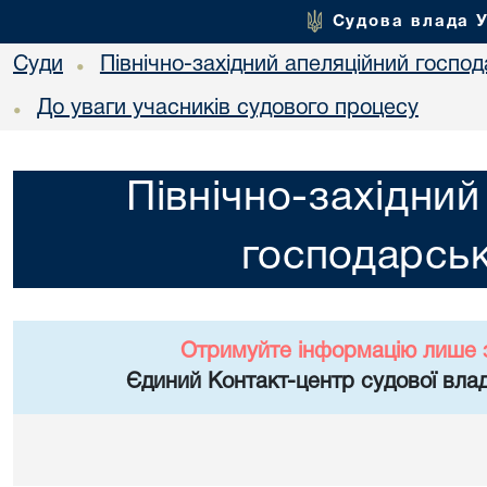
Судова влада 
Суди
Північно-західний апеляційний госпо
•
До уваги учасників судового процесу
•
Північно-західний
господарськ
Отримуйте інформацію лише 
Єдиний Контакт-центр судової влад