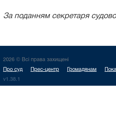
За поданням секретаря судово
2026 © Всі права захищені
Про суд
Прес-центр
Громадянам
Пока
v1.38.1