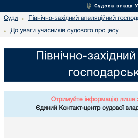
Судова влада 
Суди
Північно-західний апеляційний госпо
•
До уваги учасників судового процесу
•
Північно-західний
господарськ
Отримуйте інформацію лише 
Єдиний Контакт-центр судової влад