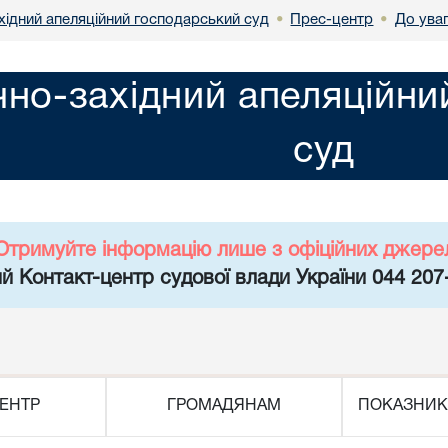
хідний апеляційний господарський суд
Прес-центр
До ува
•
•
чно-західний апеляційн
суд
Отримуйте інформацію лише з офіційних джере
й Контакт-центр судової влади України 044 207
ЕНТР
ГРОМАДЯНАМ
ПОКАЗНИК