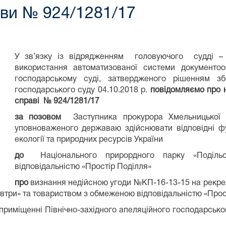
ави № 924/1281/17
У зв’язку із відрядженням головуючого судді – Б
використання автоматизованої системи документооб
господарському суді, затвердженого рішенням збо
господарського суду 04.10.2018 р.
повідомляємо про 
справі № 924/1281/17
за позовом
Заступника прокурора Хмельницької о
уповноваженого державаю здійснювати відповідні фу
екології та природних ресурсів України
до
Національного прирордного парку «Поділь
відповідальністю «Прості
про
визнання недійсною угоди №КП-16-13-15 на рекреац
втри» та товариством з обмеженою відповідальністю «Прос
приміщенні Північно-західного апеляційного господарськог