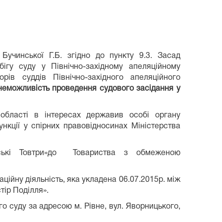
учинської Г.Б. згідно до пункту 9.3. Засад
ігу суду у Північно-західному апеляційному
рів суддів Північно-західного апеляційного
неможливість проведення судового засідання у
бласті в інтересах державив особі органу
нкції у спірних правовідносинах Міністерства
ські Товтри»до Товариства з обмеженою
р Поділля»
ійну діяльність, яка укладена 06.07.2015р. між
тір Поділля».
о суду за адресою м. Рівне, вул. Яворницького,