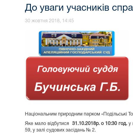
До уваги учасників спр
30 жовтня 2018, 14:45
Національним природним парком «Подільські То
Яке мало відбутися
31.10.2018р. о 10:30 год.
у 
59, у залі судових засідань № 2.