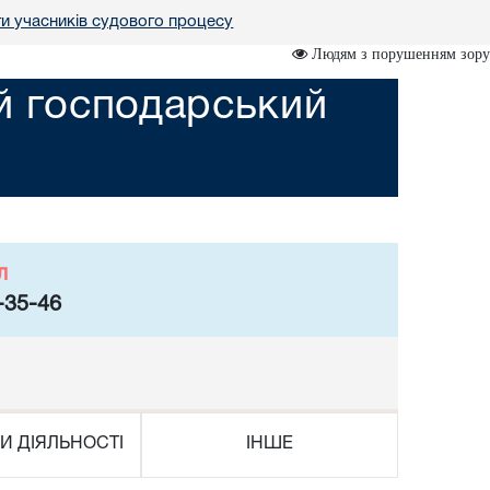
ги учасників судового процесу
Людям з порушенням зору
ий господарський
л
-35-46
И ДІЯЛЬНОСТІ
ІНШЕ