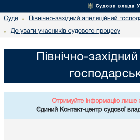
Судова влада 
Суди
Північно-західний апеляційний госпо
•
До уваги учасників судового процесу
•
Північно-західний
господарськ
Отримуйте інформацію лише 
Єдиний Контакт-центр судової влад