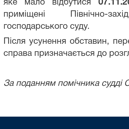
яке мало відбутися
07.11.
приміщені Північно-захі
господарського суду.
Після усунення обставин, пер
справа призначається до розг
За поданням помічника судді С