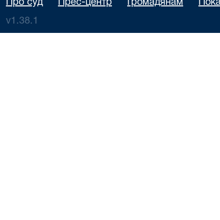
Про суд
Прес-центр
Громадянам
Пока
v1.38.1