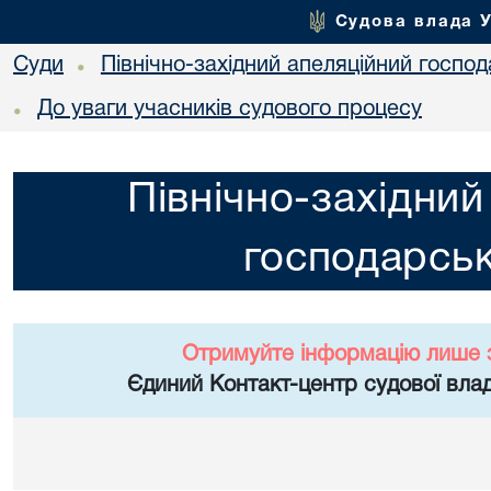
Судова влада 
Суди
Північно-західний апеляційний госпо
•
До уваги учасників судового процесу
•
Північно-західний
господарськ
Отримуйте інформацію лише 
Єдиний Контакт-центр судової влад