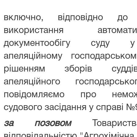
включно, відповідно до
використання автомат
документообігу суду у 
апеляційному господарськом
рішенням зборів суддів 
апеляційного господарськ
повідомляємо про немож
судового засідання у справі №
за позовом
Товари
відповідальністю "Агрохімічна