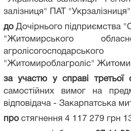
залізниця" ПАТ "Укрзалізниця"
до
Дочірнього підприємства "
"Житомирського обласн
агролісогосподарськ
"Житомироблагроліс" Житомир
за участю у справі третьої 
самостійних вимог на пред
відповідача - Закарпатська м
про
стягнення 4 117 279 грн 13