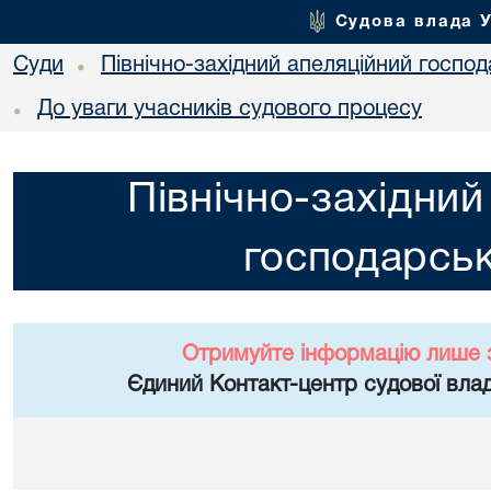
Судова влада 
Суди
Північно-західний апеляційний госпо
•
До уваги учасників судового процесу
•
Північно-західний
господарськ
Отримуйте інформацію лише 
Єдиний Контакт-центр судової влад