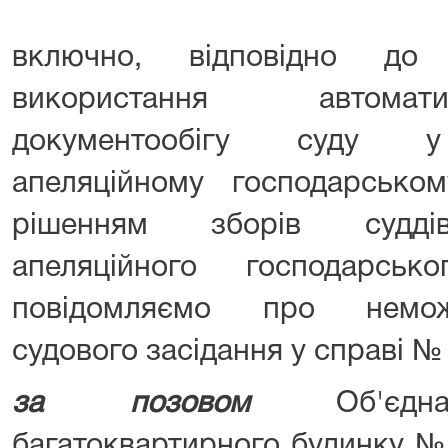
включно, відповідно до
використання автомат
документообігу суду у 
апеляційному господарськом
рішенням зборів суддів 
апеляційного господарськ
повідомляємо про немож
судового засідання у справі №
за позовом
Об'єднан
багатоквартирного будинку №