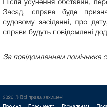
Після усунення обставин, пер
Засад, справа буде призн
судовому засіданні, про дату
справи будуть повідомлені дод
За повідомленням помічника су
2026 © Всі права захищені
Про суд
Прес-центр
Громадянам
Пока