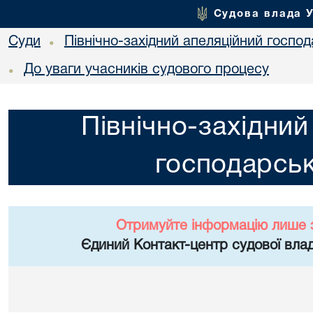
Судова влада 
Суди
Північно-західний апеляційний госпо
•
До уваги учасників судового процесу
•
Північно-західний
господарськ
Отримуйте інформацію лише 
Єдиний Контакт-центр судової влад