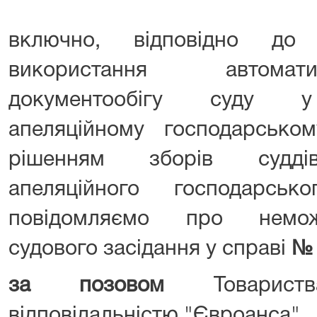
включно, відповідно до
використання автомат
документообігу суду у 
апеляційному господарськом
рішенням зборів суддів 
апеляційного господарськ
повідомляємо про немож
судового засідання у справі
№ 
за позовом
Товарист
відповідальністю "Євроанса"