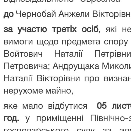
до
Чернобай Анжели Вікторівн
за участю третіх осіб
, які н
вимоги щодо предмета спору н
Войтович Наталії Петрівн
Петровича; Андрущака Миколи
Наталії Вікторівни про визна
нерухоме майно,
яке мало відбутися
0
5 лист
год.
у приміщенні Північно-з