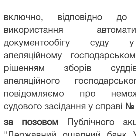
включно, відповідно до
використання автомат
документообігу суду у 
апеляційному господарськом
рішенням зборів суддів 
апеляційного господарськ
повідомляємо про немож
судового засідання у справі
№ 
за позовом
Публічного акц
"Державний ощадний банк Ук