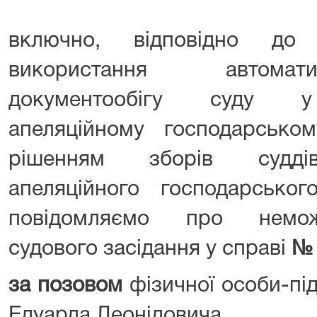
включно, відповідно до
використання автомат
документообігу суду у 
апеляційному господарськом
рішенням зборів суддів 
апеляційного господарськог
повідомляємо про немож
судового засідання у справі
№
за позовом
фізичної особи-пі
Едуарда Леонідовича