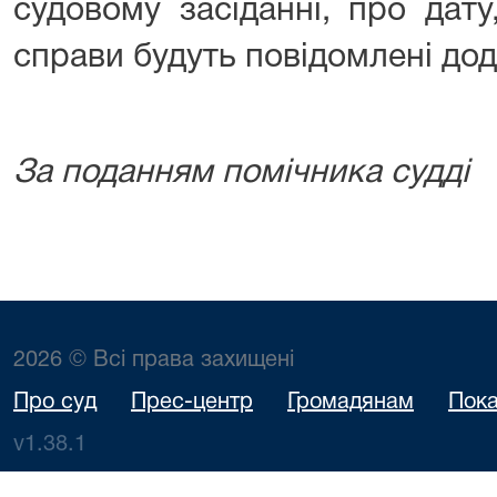
судовому засіданні, про дату
справи будуть повідомлені дод
За поданням помічника судді
2026 © Всі права захищені
Про суд
Прес-центр
Громадянам
Пока
v1.38.1