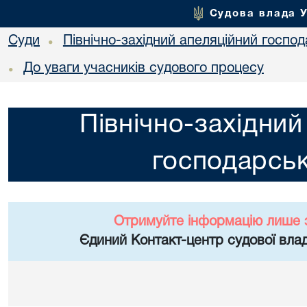
Судова влада 
Суди
Північно-західний апеляційний госпо
•
До уваги учасників судового процесу
•
Північно-західний
господарськ
Отримуйте інформацію лише 
Єдиний Контакт-центр судової влад