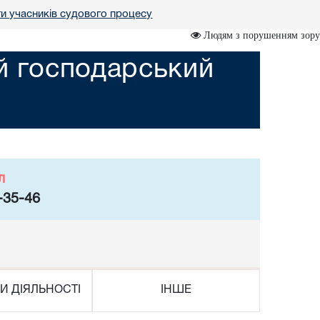
ги учасників судового процесу
Людям з порушенням зору
ий господарський
л
-35-46
И ДІЯЛЬНОСТІ
ІНШЕ