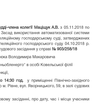
удді-члена колегії Маціщук А.В.
з 05.11.2018 по
.3 Засад використання автоматизованої системи
пеляційному господарському суді, затверджених
пеляційного господарського суду 04.10.2018 р.
удового засідання у справі
№ 903/258/18
илюка Володимира Макаровича
ьобленерго" в особі Ковельської філії
кції,
 о 1
4:
30 год.
у приміщенні Північно-західного
м. Рівне, вул. Яворницького, 59, в залі судових
ому засіданні, про дату, час і місце учасники