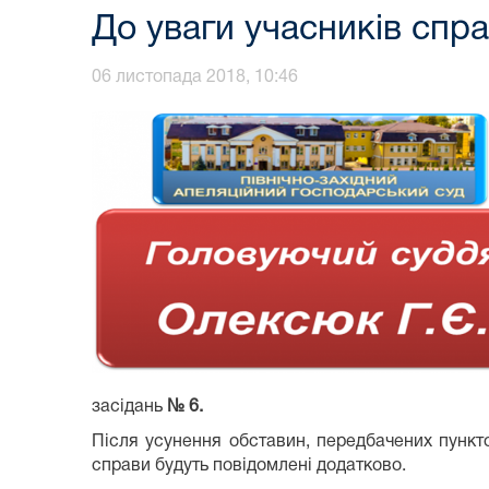
До уваги учасників спр
06 листопада 2018, 10:46
засідань
№ 6.
Після усунення обставин, передбачених пункто
справи будуть повідомлені додатково.