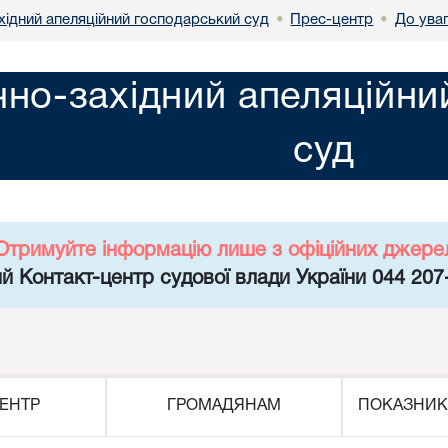
хідний апеляційний господарський суд
Прес-центр
До ува
•
•
чно-західний апеляційн
суд
Отримуйте інформацію лише з офіційних джере
й Контакт-центр судової влади України 044 207
ЕНТР
ГРОМАДЯНАМ
ПОКАЗНИК