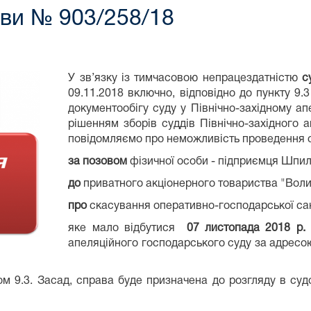
ави № 903/258/18
У зв’язку із тимчасовою непрацездатністю
с
09.11.2018 включно, відповідно до пункту 9
документообігу суду у Північно-західному а
рішенням зборів суддів Північно-західного а
повідомляємо про неможливість проведення с
за позовом
фізичної особи - підприємця Шп
до
приватного акціонерного товариства "Волин
про
скасування оперативно-господарської сан
яке мало відбутися
07 листопада 2018 р.
апеляційного господарського суду за адресою 
м 9.3. Засад, справа буде призначена до розгляду в судов