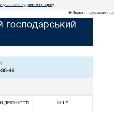
ги учасників судового процесу
Людям з порушенням зору
ий господарський
л
-35-46
И ДІЯЛЬНОСТІ
ІНШЕ