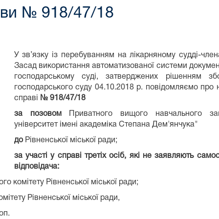
ави № 918/47/18
У зв’язку із перебуванням на лікарняному судді-члена
Засад використання автоматизованої системи документ
господарському суді, затверджених рішенням збор
господарського суду 04.10.2018 р. повідомляємо про
справі
№ 918/47/18
за позовом
Приватного вищого навчального закл
університет імені академіка Степана Дем'янчука"
до
Рівненської міської ради;
за участі у справі третіх осіб, які не заявляють сам
відповідача:
о комітету Рівненської міської ради;
мітету Рівненської міської ради,
оп.