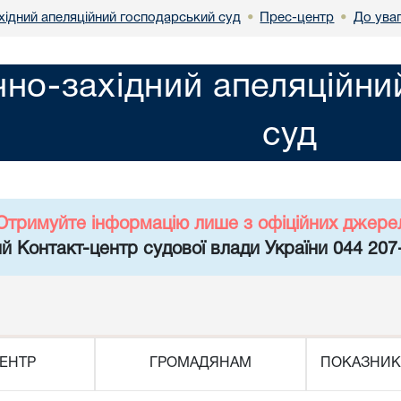
хідний апеляційний господарський суд
Прес-центр
До ува
•
•
чно-західний апеляційн
суд
Отримуйте інформацію лише з офіційних джере
й Контакт-центр судової влади України 044 207
ЕНТР
ГРОМАДЯНАМ
ПОКАЗНИК