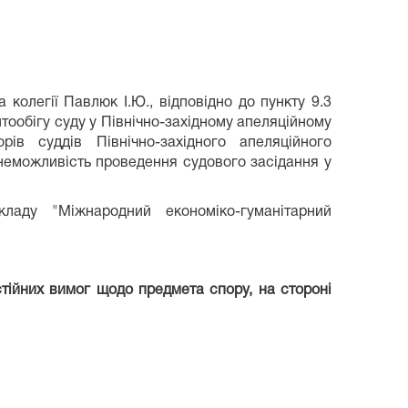
 колегії Павлюк І.Ю., відповідно до пункту 9.3
ообігу суду у Північно-західному апеляційному
ів суддів Північно-західного апеляційного
 неможливість проведення судового засідання у
аду "Міжнародний економіко-гуманітарний
остійних вимог щодо предмета спору, на стороні