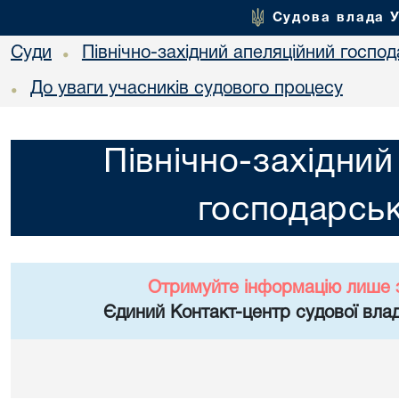
Судова влада 
Суди
Північно-західний апеляційний госпо
•
До уваги учасників судового процесу
•
Північно-західний
господарськ
Отримуйте інформацію лише 
Єдиний Контакт-центр судової влад