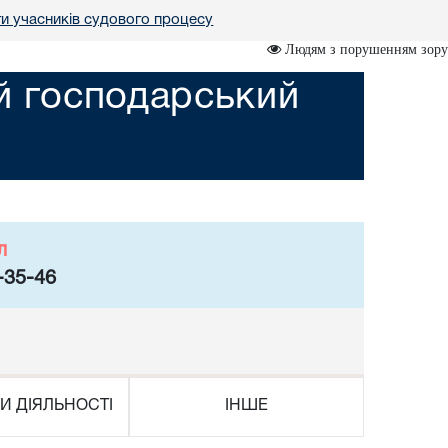
ги учасників судового процесу
Людям з порушенням зору
ий господарський
л
-35-46
И ДІЯЛЬНОСТІ
ІНШЕ