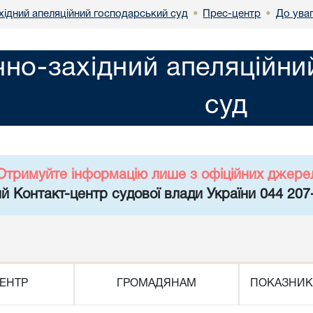
хідний апеляційний господарський суд
Прес-центр
До ува
•
•
чно-західний апеляційн
суд
Отримуйте інформацію лише з офіційних джере
й Контакт-центр судової влади України 044 207
ЕНТР
ГРОМАДЯНАМ
ПОКАЗНИК