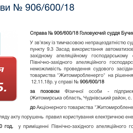
ави № 906/600/18
Справа №
906/600/18 Головуючий суддя
Бучин
У зв’язку із тимчасовою непрацездатністю суд
пункту 9.3 Засад використання автоматизов
західному апеляційному господарському 
Північно-західного апеляційного господар
неможливість проведення судового засідан
товариства "Житомиробленерго" на рішення 
12.11.18р. у справі №
906/600/18
за позовом
Фізичної особи - підприє
(Житомирська область, Чуднівський район, с.
до
Акціонерного товариства "Житомиробленер
гляду акту порушень правил користування електричною ен
0 год.
у приміщенні Північно-західного апеляційного го