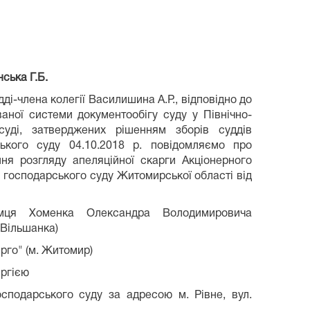
ська Г.Б.
ді-члена колегії Василишина А.Р., відповідно до
аної системи документообігу суду у Північно-
суді, затверджених рішенням зборів суддів
ського суду 04.10.2018 р. повідомляємо про
ня розгляду апеляційної скарги Акціонерного
господарського суду Житомирської області від
мця Хоменка Олександра Володимировича
 Вільшанка)
го" (м. Житомир)
ергією
сподарського суду за адресою м. Рівне, вул.