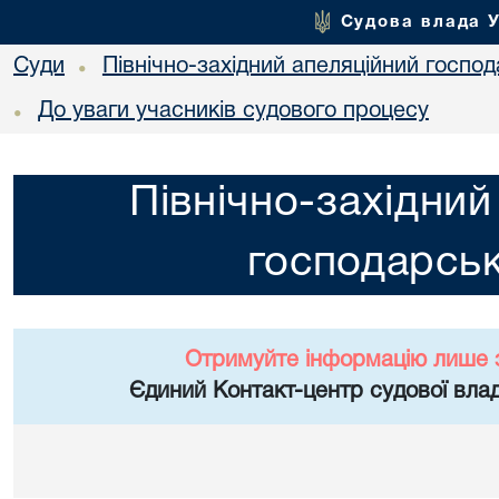
Судова влада 
Суди
Північно-західний апеляційний госпо
•
До уваги учасників судового процесу
•
Північно-західний
господарськ
Отримуйте інформацію лише 
Єдиний Контакт-центр судової влад