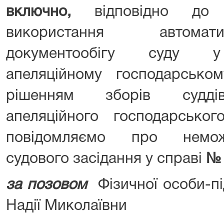
включно,
відповідно до 
використання автомат
документообігу суду у 
апеляційному господарськом
рішенням зборів суддів 
апеляційного господарськог
повідомляємо про немож
судового засідання у справі
№ 
за позовом
Фізичної особи-п
Надії Миколаївни