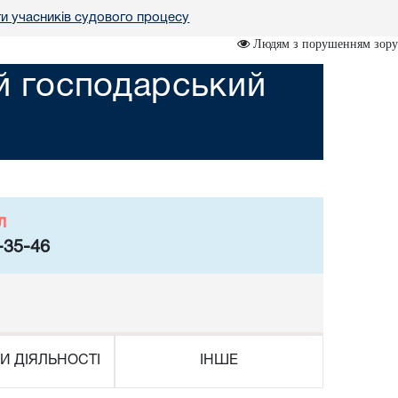
ги учасників судового процесу
Людям з порушенням зору
ий господарський
л
-35-46
И ДІЯЛЬНОСТІ
ІНШЕ