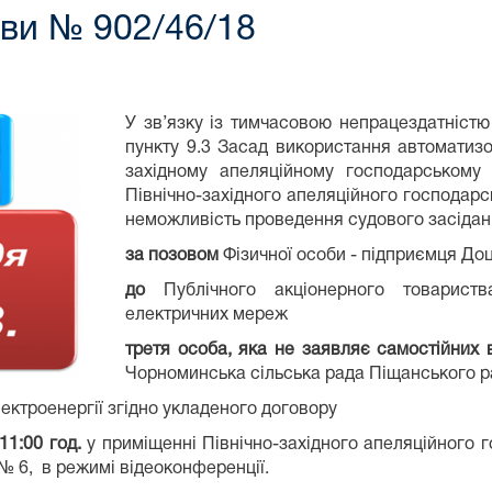
ави № 902/46/18
У зв’язку із тимчасовою непрацездатніст
пункту 9.3 Засад використання автоматизо
західному апеляційному господарському 
Північно-західного апеляційного господарс
неможливість проведення судового засідан
за позовом
Фізичної особи - підприємця Доц
до
Публічного акціонерного товарист
електричних мереж
третя особа, яка не заявляє самостійних 
Чорноминська сільська рада Піщанського ра
ектроенергії згідно укладеного договору
11:00 год.
у приміщенні Північно-західного апеляційного 
№ 6, в режимі відеоконференції.