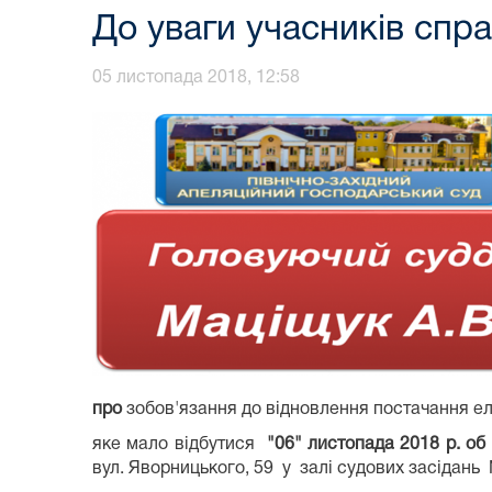
До уваги учасників спр
05 листопада 2018, 12:58
про
зобов'язання до відновлення постачання ел
яке мало відбутися
"06" листопада 2018 р. об 
вул. Яворницького, 59 у залі судових засідань 