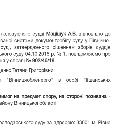
ю головуючого судді
Маціщук А.В.
відповідно до
ваної системи документообігу суду у Північно-
суді, затвердженого рішенням зборів суддів
ького суду 04.10.2018 р. № 1, повідомляємо про
ня у справі
№ 902/46/18
енко Тетяни Григорівни
ва "Вінницяобленерго" в особі Піщанських
вимог на предмет спору, на стороні позивача
-
йону Вінницької області
господарського суду за адресою: 33001 м. Рівне