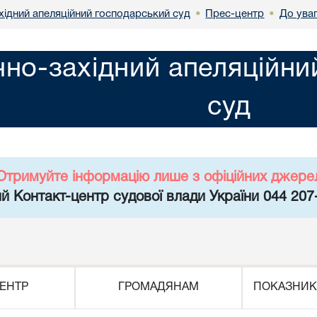
хідний апеляційний господарський суд
Прес-центр
До ува
•
•
чно-західний апеляційн
суд
Отримуйте інформацію лише з офіційних джере
й Контакт-центр судової влади України 044 207
ЕНТР
ГРОМАДЯНАМ
ПОКАЗНИК