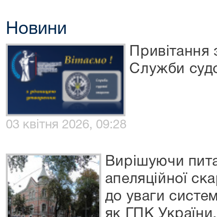
Новини
Привітання 
Служби суд
03 квітня 2026, 09:28
Вирішуючи пит
апеляційної ска
до уваги систе
як ГПК України,