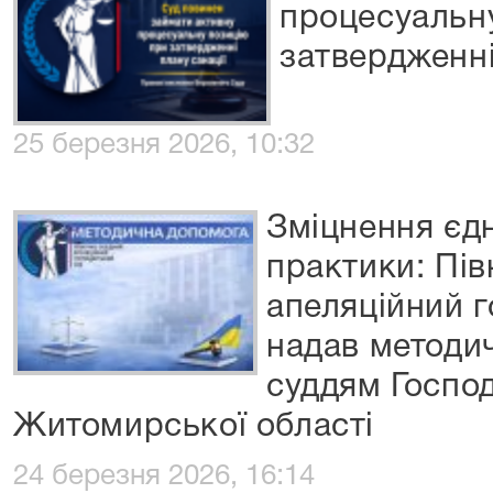
процесуальн
затвердженні
25 березня 2026, 10:32
Зміцнення єдн
практики: Пів
апеляційний 
надав методи
суддям Госпо
Житомирської області
24 березня 2026, 16:14