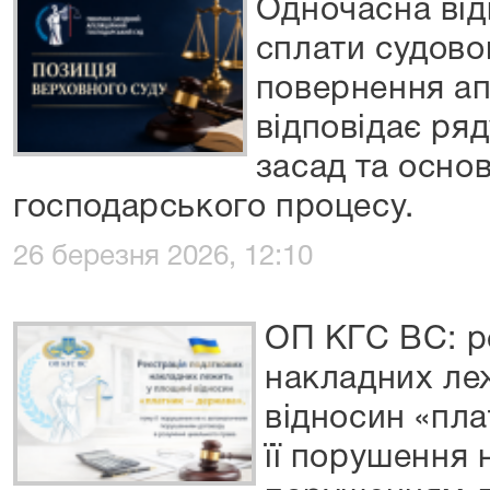
Одночасна відм
сплати судово
повернення ап
відповідає ря
засад та осно
господарського процесу.
26 березня 2026, 12:10
ОП КГС ВС: р
накладних ле
відносин «пла
її порушення 