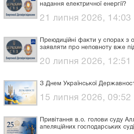
надання електричної енергії?
21 липня 2026, 14:03
Преюдиційні факти у спорах з 
заявляти про неповноту вже п
20 липня 2026, 12:51
З Днем Української Державност
15 липня 2026, 09:52
Привітання в.о. голови суду Ал
апеляційних господарських суді