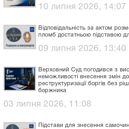
10 липня 2026, 14:07
Відповідальність за актом роз
пломб достатньою підставою дл
09 липня 2026, 13:40
Верховний Суд погодився з ви
неможливості внесення змін д
реструктуризації боргів без рі
боржника
03 липня 2026, 11:08
Підстави для знесення самочин