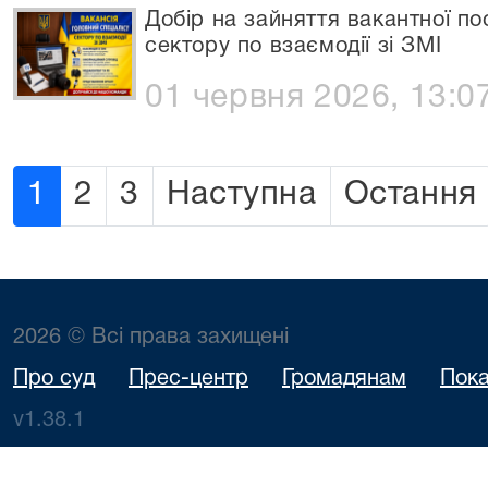
Добір на зайняття вакантної по
сектору по взаємодії зі ЗМІ
01 червня 2026, 13:0
1
2
3
Наступна
Остання
2026 © Всі права захищені
Про суд
Прес-центр
Громадянам
Пока
v1.38.1