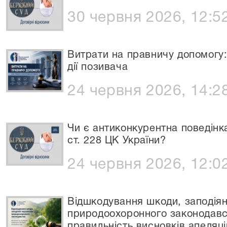
30 червня 2026, 12:5
Витрати на правничу допомогу:
дії позивача
24 червня 2026, 14:2
Чи є антиконкурентна поведінк
ст. 228 ЦК України?
24 червня 2026, 12:0
Відшкодування шкоди, заподія
природоохоронного законодавс
правильність висновків апеляці